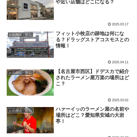
や近い店舗はどこになる？
2025.03.17
フィット小牧店の跡地は何にな
お店(開店・閉店)
る？ドラッグストアコスモスとの
情報！
2025.04.11
【名古屋市西区】ドデスカで紹介
お店(開店・閉店)
されたラーメン屋万楽の場所はど
こ？
2025.03.02
ハァーイッのラーメン屋の名前や
お店(開店・閉店)
場所はどこ？愛知県安城の大岩
亭！