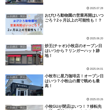
2025.07.28
おびひろ動物園の営業再開はいつ
お店(開店・閉店)
ごろ？2ヶ月以上の可能性も！？
2025.06.20
炒王(チャオ)小牧店のオープン日
お店(開店・閉店)
はいつから？リンガーハット跡
地！
2025.04.01
小牧市に星乃珈琲店！オープン日
お店(開店・閉店)
はいつ？小牧山の麓で眺めも最
高！
2025.03.26
小牧GUが閉店はいつ！？移転先
お店(開店・閉店)