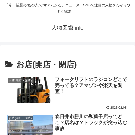
「今、話題の“あの人”がすぐわかる。ニュース・SNSで注目の人物をわかりや
すく解説！」
人物図鑑.info
お店(開店・閉店)
フォークリフトのラジコンどこで
お店(開店・閉店)
売ってる？アマゾンや楽天を調
査！
2026.02.08
春日井市勝川の和菓子店ってど
お店(開店・閉店)
こ？店名は？トラックが突っ込む
事故！