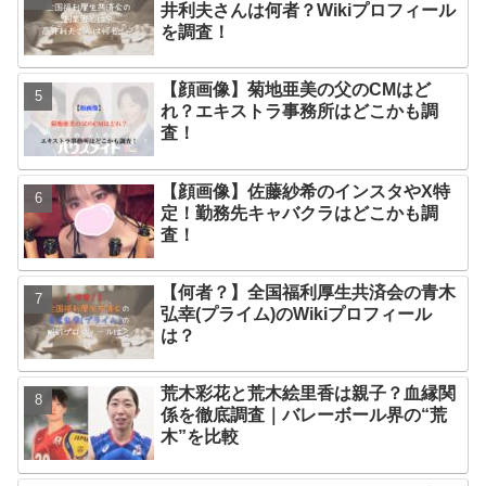
井利夫さんは何者？Wikiプロフィール
を調査！
【顔画像】菊地亜美の父のCMはど
れ？エキストラ事務所はどこかも調
査！
【顔画像】佐藤紗希のインスタやX特
定！勤務先キャバクラはどこかも調
査！
【何者？】全国福利厚生共済会の青木
弘幸(プライム)のWikiプロフィール
は？
荒木彩花と荒木絵里香は親子？血縁関
係を徹底調査｜バレーボール界の“荒
木”を比較