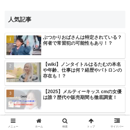
人気記事
ぶつかりおばさんは特定されている？
何者で常習犯の可能性もあり！？
【wiki】ノンタイトルはるたむの本名
や年齢、仕事は何？経歴やパトロンの
存在も！？
【2025】メルティーキッス cmの女優
は誰？歴代や販売期間も徹底調査！
スレッズでモザイクのやり方は？ネタ
バレ防止機能を徹底解説！
メニュー
ホーム
検索
トップ
サイドバー