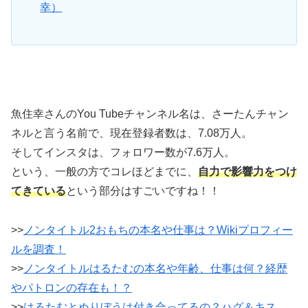
幸）
魚住幸さんのYou Tubeチャンネル名は、さーたんチャン
ネルと言う名前で、現在登録者数は、7.08万人。
そしてインスタは、フォロワー数が7.6万人。
という、一般の方でコレほどまでに、
自力で影響力をつけ
てきている
という部分はすごいですね！！
>>
ノンタイトル2おもちの本名や仕事は？Wikiプロフィー
ルを調査！
>>
ノンタイトルはるたむの本名や年齢、仕事は何？経歴
やパトロンの存在も！？
>>
はるたむとぬりぼうは付き合ってるの？ハグ＆キス…