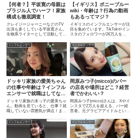
【何者？】平坂寛の母親は
【イギリス】ボニーブルー
ブラジル人でハーフ！家族
wiki・年齢は？行為の動画
構成も徹底調査！
もあるってマジ？
クレイジージャーニーなどのTV
イギリスのインフルエンサーが注
出演も多くしている平坂寛さん。
目を集めています。TikTokやイン
生物系ライターとして活動してい
スタのフォロワーが26万人を超
ます。平坂寛さんは何者？wiki年
える、ボニーブルーさん。ボニー
齢やプロフィールは？平坂寛さん
ブルーのwiki・年齢プロフィール
インフルエンサー
インフルエンサー
はハーフ！母親はブラジルの方！
を知りたいボニーブルーのTikTok
平坂寛さんの家族構成は？と言う
やインスタアカウントは？画像や
部分について、調査していき...
動画が見たい！...
ドッキリ家族の愛美ちゃん
岡原みつ子(micco)のバー
の仕事や年齢は？インフル
の店名や場所はどこ？経営
エンサーで就職はしてな
者でかわいい？
い！？
ドッキリ家族の末っ子の愛美ちゃ
岡原みつ子(micco)さんは、Xやイ
ん。動画を見ていると、仕事？就
ンスタで2万人を超える、バー経
職していない雰囲気が満点！まだ
営者。元グラビアアイドルという
学生だったっけ？ということで、
ことで、かわいいというSNSへ
ドッキリ家族の愛美ちゃんの年齢
のコメントも多く見られます。岡
インフルエンサー
インフルエンサー
は？仕事は何しているの？と言う
原みつ子(micco)のバーの店名
部分について、調査してみまし
は？場所や住所はどこ？というこ
た。ドッキリ家族の愛美ちゃん
とで、情報を纏めて...