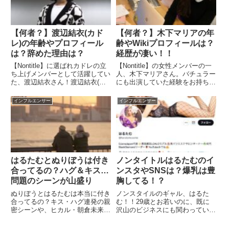
は、...
【何者？】渡辺結衣(カド
【何者？】木下マリアの年
レ)の年齢やプロフィール
齢やWikiプロフィールは？
は？辞めた理由は？
経歴が凄い！！
【Nontitle】に選ばれカドレの立
【Nontitle】の女性メンバーの一
ち上げメンバーとして活躍してい
人、木下マリアさん。バチュラー
た、渡辺結衣さん！渡辺結衣(カ
にも出演していた経験をお持ちの
ドレ)は何者？年齢やプロフィー
元は会社役員さん。ノンタイトル
ルを知りたい！カドレを辞めたっ
の出演を期に、カドレを立ち上げ
インフルエンサー
インフルエンサー
てマジ？理由は？渡辺結衣(カド
ました。木下マリアさんは何者？
レ)の年齢・プロフィールは？
年齢やプロフィールを知りたい経
Wiki風に調査名前：渡...
歴は？と言う部分を調査...
はるたむとぬりぼうは付き
ノンタイトルはるたむのイ
合ってるの？ハグ＆キス…
ンスタやSNSは？爆乳は豊
問題のシーンが山盛り
胸してる！？
ぬりぼうとはるたむは本当に付き
ノンスタイルのギャル、はるた
合ってるの？キス・ハグ連発の親
む！！29歳とお若いのに、既に
密シーンや、ヒカル・朝倉未来の
沢山のビジネスにも関わってい
反応まで徹底検証！
て、インスタなどSNSの発信も
積極的です。更には、そのインス