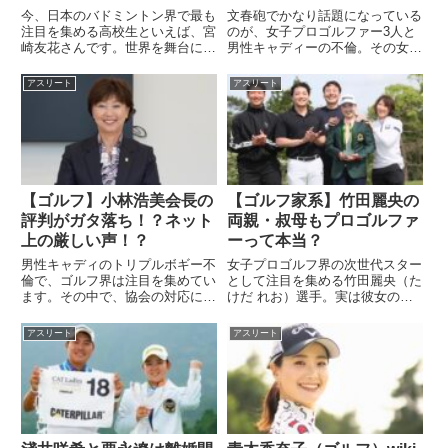
は？
今、日本のバドミントン界で最も
文春砲でかなり話題になっている
注目を集める高校生といえば、宮
のが、女子プロゴルファー3人と
崎友花さんです。世界を舞台に戦
男性キャディーの不倫。その女子
う若手ホープとして期待されてい
プロゴルファーが誰なのか？と言
ます。そんな宮崎友花さんです
う部分を調査していくと、遂に、
アスリート
アスリート
が、ネット上では「両親や兄弟は
3人の実名が判明した。女子プロ
どんな人？」「家族構成は？」と
ゴルファー3人は誰？実名が判明
いった検索が急増中。そこで今回
した！文春砲で、男性キャディ
は...
ー...
【ゴルフ】小林浩美会長の
【ゴルフ家系】竹田麗央の
評判がガタ落ち！？ネット
両親・叔母もプロゴルファ
上の厳しい声！？
ーって本当？
男性キャディのトリプルボギー不
女子プロゴルフ界の次世代スター
倫で、ゴルフ界は注目を集めてい
として注目を集める竹田麗央（た
ます。その中で、協会の対応にも
けだ れお）選手。実は彼女の強
波紋が広がり、小林浩美会長にも
さの背景には「ゴルフ一家」とい
注目や対応についてがネット上で
う環境があり、両親や叔母までゴ
アスリート
アスリート
は議論されているようです。今回
ルフに携わっているんです。今回
の男性キャディの不倫騒動につい
は竹田麗央選手の家族について詳
ての小林浩美会長に関する、評
しく見ていきましょう。竹田麗
判...
央...