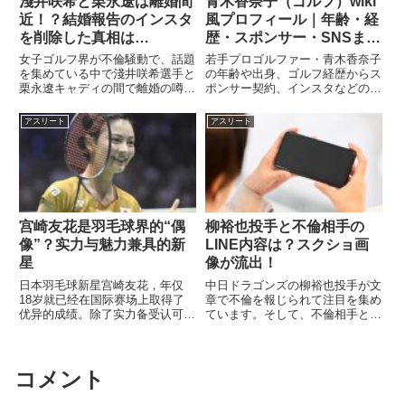
淺井咲希と栗永遼は離婚間
青木香奈子（ゴルフ）wiki
近！？結婚報告のインスタ
風プロフィール｜年齢・経
を削除した真相は…
歴・スポンサー・SNSまと
め！
女子ゴルフ界が不倫騒動で、話題
若手プロゴルファー・青木香奈子
を集めている中で淺井咲希選手と
の年齢や出身、ゴルフ経歴からス
栗永遼キャディの間で離婚の噂が
ポンサー契約、インスタなどの
流れていますね。淺井咲希と栗永
SNS情報まで徹底紹介！
遼は離婚したのか？淺井咲希が結
アスリート
アスリート
婚報告のインスタを削除につい
て、解説していきます。淺井咲希
選手は栗永遼キャディと離婚とな
る...
宫崎友花是羽毛球界的“偶
柳裕也投手と不倫相手の
像”？实力与魅力兼具的新
LINE内容は？スクショ画
星
像が流出！
日本羽毛球新星宫崎友花，年仅
中日ドラゴンズの柳裕也投手が文
18岁就已经在国际赛场上取得了
章で不倫を報じられて注目を集め
优异的成绩。除了实力备受认可，
ています。そして、不倫相手との
她在社交媒体和海外粉丝口中，还
ストレート禁断愛LINEとされて
常被称为“偶像级选手”。那么，为
話題になってその内容が流出。不
什么宫崎友花会被视为羽毛球界
倫ネタでLINE内容が流出するっ
的“偶像”呢？本文将为您详细解
て、何で？って感じですが、内容
コメント
析。日本バドミントン界の新星・
もやっぱり気になりますよね...
宮...