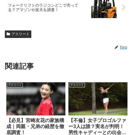
フォークリフトのラジコンどこで売って
る？アマゾンや楽天を調査！
アスリート
hiro
関連記事
アスリート
アスリート
【必見】宮崎友花の家族構
【不倫】女子プロゴルファ
成｜両親・兄弟の経歴を徹
ー3人は誰？実名が判明！
底調査！
男性キャディーとの出会い