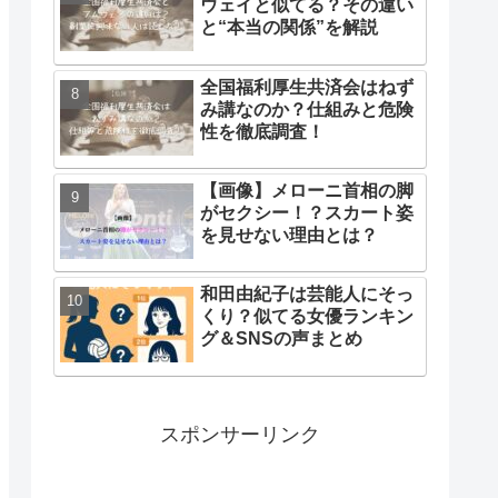
ウェイと似てる？その違い
と“本当の関係”を解説
全国福利厚生共済会はねず
み講なのか？仕組みと危険
性を徹底調査！
【画像】メローニ首相の脚
がセクシー！？スカート姿
を見せない理由とは？
和田由紀子は芸能人にそっ
くり？似てる女優ランキン
グ＆SNSの声まとめ
スポンサーリンク