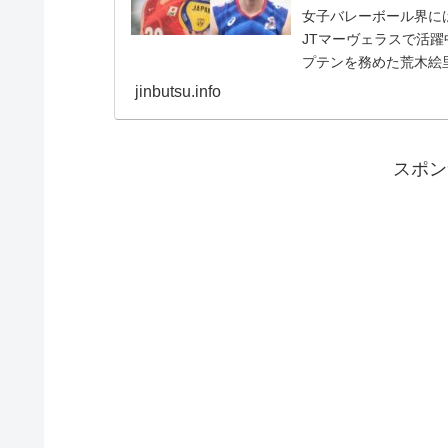
女子バレーボール界に
JTマーヴェラスで活
プテンを務めた荒木絵
し、全国的に名の知れた.
jinbutsu.info
スポン