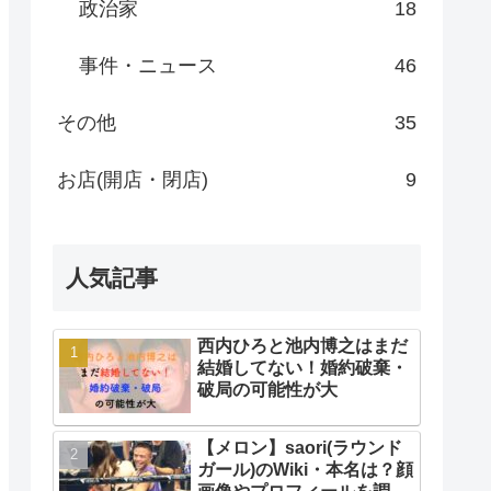
政治家
18
事件・ニュース
46
その他
35
お店(開店・閉店)
9
人気記事
西内ひろと池内博之はまだ
結婚してない！婚約破棄・
破局の可能性が大
【メロン】saori(ラウンド
ガール)のWiki・本名は？顔