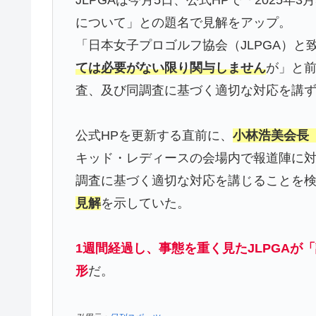
について」との題名で見解をアップ。
「日本女子プロゴルフ協会（JLPGA）と
ては必要がない限り関与しません
が」と
査、及び同調査に基づく適切な対応を講
公式HPを更新する直前に、
小林浩美会長（
キッド・レディースの会場内で報道陣に
調査に基づく適切な対応を講じることを
見解
を示していた。
1週間経過し、事態を重く見たJLPGA
形
だ。