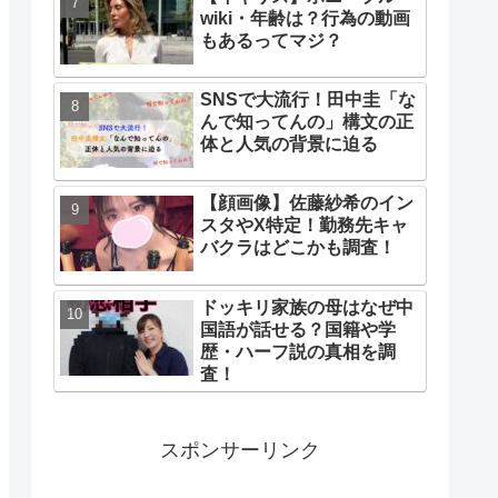
wiki・年齢は？行為の動画
もあるってマジ？
SNSで大流行！田中圭「な
んで知ってんの」構文の正
体と人気の背景に迫る
【顔画像】佐藤紗希のイン
スタやX特定！勤務先キャ
バクラはどこかも調査！
ドッキリ家族の母はなぜ中
国語が話せる？国籍や学
歴・ハーフ説の真相を調
査！
スポンサーリンク