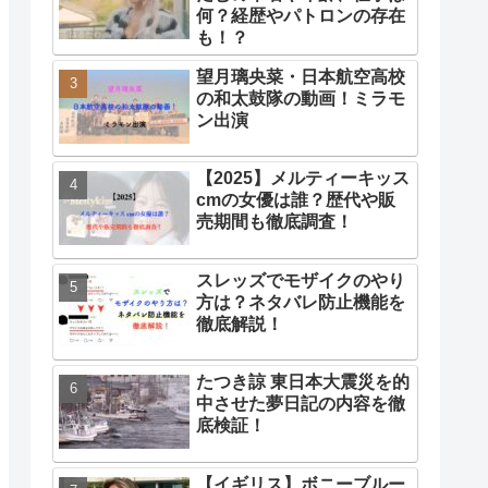
何？経歴やパトロンの存在
も！？
望月璃央菜・日本航空高校
の和太鼓隊の動画！ミラモ
ン出演
【2025】メルティーキッス
cmの女優は誰？歴代や販
売期間も徹底調査！
スレッズでモザイクのやり
方は？ネタバレ防止機能を
徹底解説！
たつき諒 東日本大震災を的
中させた夢日記の内容を徹
底検証！
【イギリス】ボニーブルー