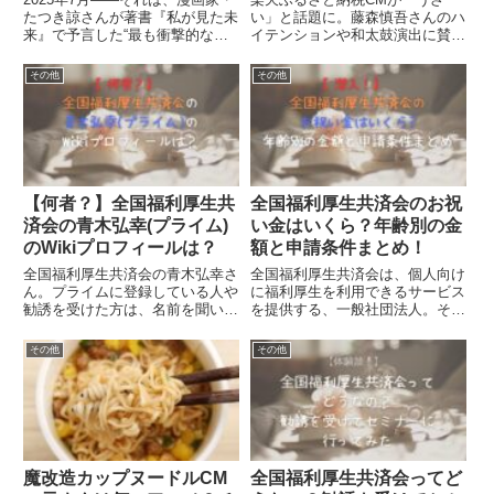
たつき諒さんが著書『私が見た未
い」と話題に。藤森慎吾さんのハ
来』で予言した“最も衝撃的な
イテンションや和太鼓演出に賛否
月”として、多くの人々の注目を
ありつつも、実は広告としては大
集めています。彼女の夢日記に綴
成功？ネットの声や評判を中立的
その他
その他
られた数々の予知夢の中でも、特
にまとめました。
にこの「2025年7月」の予言は南
海トラフ巨大地震や津波と...
【何者？】全国福利厚生共
全国福利厚生共済会のお祝
済会の青木弘幸(プライム)
い金はいくら？年齢別の金
のWikiプロフィールは？
額と申請条件まとめ！
全国福利厚生共済会の青木弘幸さ
全国福利厚生共済会は、個人向け
ん。プライムに登録している人や
に福利厚生を利用できるサービス
勧誘を受けた方は、名前を聞いた
を提供する、一般社団法人。その
ことがある方もいるのではないで
中で注目されているのは、『お祝
しょうか？プライムの青木弘幸さ
い金』です。お祝い金の種類は？
その他
その他
んとは何者？Wikiや経歴、プロフ
いくら貰えるの？年会費はお祝い
ィールを知りたい全国福利共済会
金もらってもマイナス？と言う部
の青木弘幸さんはどんな人物...
分について、調査していきま
す。...
魔改造カップヌードルCM
全国福利厚生共済会ってど