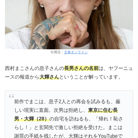
引用元：
文春オンライン
西村まこさんの息子さんの
長男さんの名前
は、ヤフーニュ
ースの報道から
大輝さん
ということが解っています。
前作でまこは、息子2人との再会を試みるも、厳
しい現実に直面。次男は拒絶し、
東京に住む長
男・大輝（28）
の自宅を訪ねるも、「帰れ！恥さ
らし！」と玄関先で激しい拒絶を受けた。まこは
謝罪の手紙を残したが、大輝はそれをYouTubeで