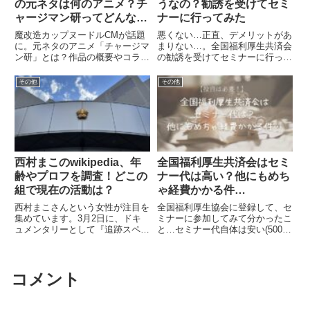
の元ネタは何のアニメ？チ
うなの？勧誘を受けてセミ
ャージマン研ってどんな作
ナーに行ってみた
品？
魔改造カップヌードルCMが話題
悪くない…正直、デメリットがあ
に。元ネタのアニメ「チャージマ
まりない…。全国福利厚生共済会
ン研」とは？作品の概要やコラボ
の勧誘を受けてセミナーに行って
の理由を初心者向けに解説しま
みた感想である。デメリットとい
す。
えば、日本では嫌われる「ネット
その他
その他
ワークビジネス」と言う部分だけ
であろう…。ネットワークビジネ
スに、悪いイメージを持ってい
て...
西村まこのwikipedia、年
全国福利厚生共済会はセミ
齢やプロフを調査！どこの
ナー代は高い？他にもめち
組で現在の活動は？
ゃ経費かかる件…
西村まこさんという女性が注目を
全国福利厚生協会に登録して、セ
集めています。3月2日に、ドキ
ミナーに参加してみて分かったこ
ュメンタリーとして『追跡スペシ
と…セミナー代自体は安い(500
ャル』が放送。西村まこさんの
円〜1500円)遠征費セミナー代以
wikipediaはある？年齢やプロフ
外に懇親会がほぼ毎回…と、言う
ィールが知りたい経歴などが知り
ようにほぼ確実にこうした経費が
たい西村まこさんとはどんな人物
かかる。正直、副業としてスター
コメント
なのかまとめていきます。...
トしてみようかなっていう...