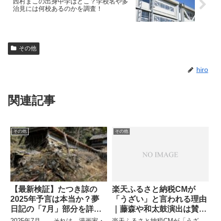
西村まこの出身中学はどこ？学校名や多
治見には何校あるのかを調査！
その他
hiro
関連記事
その他
その他
【最新検証】たつき諒の
楽天ふるさと納税CMが
2025年予言は本当か？夢
「うざい」と言われる理由
日記の「7月」部分を詳し
｜藤森や和太鼓演出は賛否
く紹介
あり？
2025年7月――それは、漫画家・
楽天ふるさと納税CMが「うざ