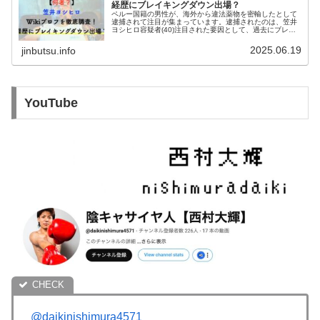
経歴にブレイキングダウン出場？
ペルー国籍の男性が、海外から違法薬物を密輸したとして
逮捕されて注目が集まっています。逮捕されたのは、笠井
ヨシヒロ容疑者(40)注目された要因として、過去にブレイ
キングダウンに出場経験があるという部分です。笠井ヨシ
ヒロは何者？wikiやプロフ...
2025.06.19
jinbutsu.info
YouTube
@daikinishimura4571