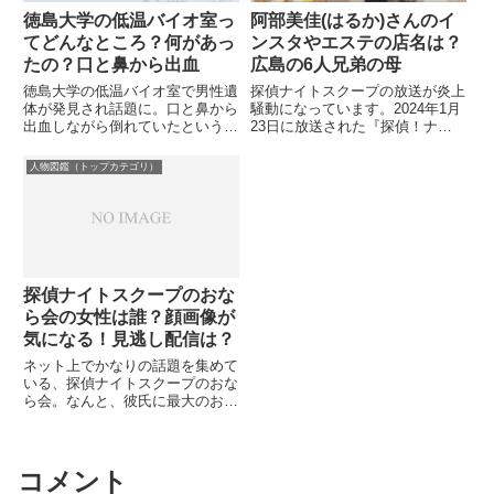
徳島大学の低温バイオ室っ
阿部美佳(はるか)さんのイ
てどんなところ？何があっ
ンスタやエステの店名は？
たの？口と鼻から出血
広島の6人兄弟の母
徳島大学の低温バイオ室で男性遺
探偵ナイトスクープの放送が炎上
体が発見され話題に。口と鼻から
騒動になっています。2024年1月
出血しながら倒れていたという異
23日に放送された『探偵！ナイ
常な状況に、ネットでは不安や憶
トスクープ』で、広島在住の小学
測の声が広がっています。現場の
6年生の少年が「1人で5人の弟妹
人物図鑑（トップカテゴリ）
施設の役割や背景も含めて解説し
の育児や家事を担っている」と訴
ます。
え、視聴者の間で大きな反響を呼
びました。当初は霜降り明...
探偵ナイトスクープのおな
ら会の女性は誰？顔画像が
気になる！見逃し配信は？
ネット上でかなりの話題を集めて
いる、探偵ナイトスクープのおな
ら会。なんと、彼氏に最大のおな
らを嗅がせたいと言う依頼。どう
しても彼氏に“最上級のオナラ”を
嗅がせたい女ってどんな人か気に
なる！オナラ”を嗅がせたい女の
コメント
顔画像は？と前もって検索して...