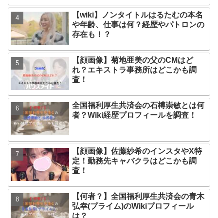
【wiki】ノンタイトルはるたむの本名
や年齢、仕事は何？経歴やパトロンの
存在も！？
【顔画像】菊地亜美の父のCMはど
れ？エキストラ事務所はどこかも調
査！
全国福利厚生共済会の石榑崇敏とは何
者？Wiki経歴プロフィールを調査！
【顔画像】佐藤紗希のインスタやX特
定！勤務先キャバクラはどこかも調
査！
【何者？】全国福利厚生共済会の青木
弘幸(プライム)のWikiプロフィール
は？