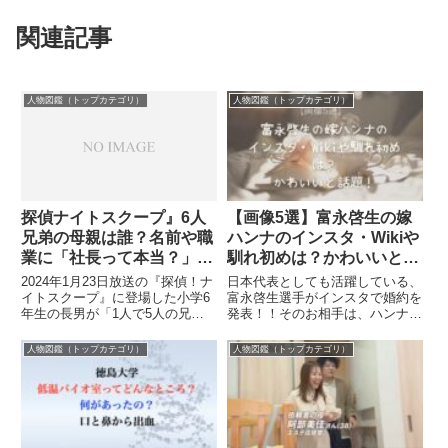
関連記事
人物図鑑（トップカテゴリ）
人物図鑑（トップカテゴリ）
探偵ナイトスクープ』6人
【画像5選】富永啓生の嫁
兄弟の母親は誰？名前や職
ハンナのインスタ・Wikiや
業に「社長って本当？」と
馴れ初めは？かわいいと話
話題に
題！
2024年1月23日放送の『探偵！ナ
日本代表としても活躍している、
イトスクープ』に登場した小学6
富永啓生選手がインスタで婚約を
年生の長男が「1人で5人の兄弟
発表！！そのお相手は、ハンナ・
の育児を担っている」と話し、視
フィッツパトリックさん！！ハン
聴者の涙を誘いました。しかし、
ナさんはどんな人？Wikiやプロフ
人物図鑑（トップカテゴリ）
人物図鑑（トップカテゴリ）
放送後に注目が集まったのは“感
ィールは？富永啓生選手とハンナ
動”よりも「母親の存在」や「子
さんの馴れ初めは？と、気になる
どもの家庭内労働の実態」...
部分を調査してみたいと思い...