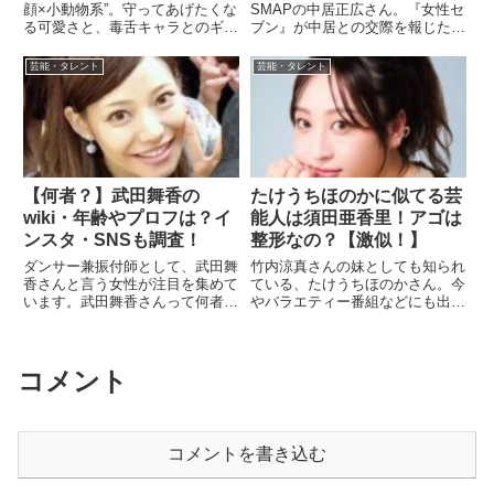
顔×小動物系”。守ってあげたくな
SMAPの中居正広さん。『女性セ
る可愛さと、毒舌キャラとのギャ
ブン』が中居との交際を報じたダ
ップが魅力です。似ている芸能人
ンサー兼振付師のMさんが現在も
やファンの声も紹介します。
サポートしているとNEWSポスト
芸能・タレント
芸能・タレント
セブンが報じた！ダンサー兼振付
師のMさんって誰？名前や顔画像
はある？管理人中居くんに彼女
(...
【何者？】武田舞香の
たけうちほのかに似てる芸
wiki・年齢やプロフは？イ
能人は須田亜香里！アゴは
ンスタ・SNSも調査！
整形なの？【激似！】
ダンサー兼振付師として、武田舞
竹内涼真さんの妹としても知られ
香さんと言う女性が注目を集めて
ている、たけうちほのかさん。今
います。武田舞香さんって何者？
やバラエティー番組などにも出演
と言う部分で年齢やプロフィール
が増えていて、注目度、認知度も
を知りたい経歴は？誰の振り付け
上がってきています。そんな中、
やダンサーをしていたの？インス
『たけうちほのか アゴ』という
タやX・SNSはやってる？と言う
検索需要があるようで、調べてみ
コメント
部分について調査していきます...
ると整形しているという情報が
あ...
コメントを書き込む