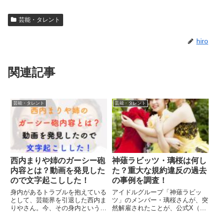
芸能・タレント
hiro
関連記事
芸能・タレント
芸能・タレント
西内まりや姉のガーシー砲
神薙ラビッツ・璃桜は何し
内容とは？動画を発見した
た？重大な規約違反の過去
ので文字起こしした！
の事例を調査！
身内があるトラブルを抱えている
アイドルグループ「神薙ラビッ
として、芸能界を引退した西内ま
ツ」のメンバー・璃桜さんが、突
りやさん。今、その身内というの
然解雇されたことが、公式X（旧
が、母や姉が関係しているとネッ
Twitter）の発表により明らかにな