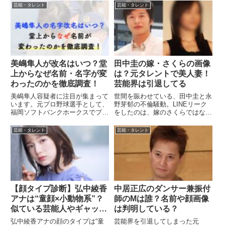
ト上で話題になっています。そし
りました。「グループとしての信
芸能・タレント
芸能・タレント
て、そのトラブルの内容につい
頼を著しく損なう重大な契約違
て、過去にガーシーが動画投稿し
反」があったと運営側が断定。神
ていた事で話題になっています。
薙ラビッツ・璃桜は何した？...
ガ...
美嶋隼人が改名はいつ？堂
田中圭の嫁・さくらの画像
上からなぜ名前・名字が変
は？元タレントで美人妻！
わったのかを徹底調査！
芸能界は引退してる
美嶋隼人容疑者に注目が集まって
世間を賑わせている、田中圭と永
います。元プロ野球選手として、
野芽郁の不倫騒動。LINEリーク
福岡ソフトバンクホークスでプレ
をしたのは、嫁のさくらではない
ーしていた選手ということです
か？ということで、話題になって
が、何故名字が変わっているのか
いますが、そもそも田中圭さんの
芸能・タレント
芸能・タレント
疑問に思った方もいるのではない
嫁ってだれ？ってところからの人
でしょうか？何故、名字が改名さ
も少なからずいると思われます
れているのか？実際、そんなこと
>>どんな奥さんなのか？画像
出...
に...
【顔タイプ診断】弘中綾香
中居正広のダンサー兼振付
アナは“童顔×小動物系”？
師のMは誰？名前や顔画像
似ている芸能人やギャップ
は判明している？
も解説
弘中綾香アナの顔のタイプは“童
芸能界を引退してしまった元