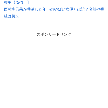
香里【激似！】
西村歩乃果が共演した年下のやばい女優とは誰？名前や番
組は何？
スポンサードリンク