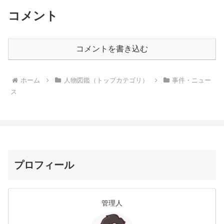
容疑者(67)。そもそも、高綾茄の
密かに披露していたコスプレ姿が
読み方は？顔画像や勤務先会社名
「可愛すぎる！」とネット上で話
コメント
は？高綾茄容疑者の読み方が...
題になっています。この記事で
は...
コメントを書き込む
ホーム
人物図鑑（トップカテゴリ）
事件・ニュー
ス
プロフィール
管理人