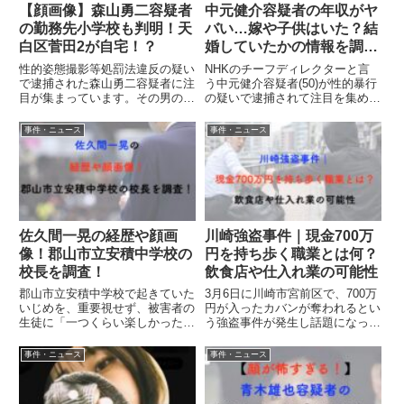
【顔画像】森山勇二容疑者
中元健介容疑者の年収がヤ
の勤務先小学校も判明！天
バい…嫁や子供はいた？結
白区菅田2が自宅！？
婚していたかの情報を調
査！
性的姿態撮影等処罰法違反の疑い
NHKのチーフディレクターと言
で逮捕された森山勇二容疑者に注
う中元健介容疑者(50)が性的暴行
目が集まっています。その男の職
の疑いで逮捕されて注目を集めて
業は、名古屋市立小学校の教員。
います。中元健介容疑者は結婚し
顔画像を公開すべき！実名報道す
ていた？嫁や子供はいないの？と
事件・ニュース
事件・ニュース
べき！勤務先小学校を公表すべ
言う部分について、調査していき
き！と、コメント欄では森山勇二
ます。中元健介容疑者NHKのチ
容疑者について、詳細な情報を求
ーフディレクターが逮捕！事...
め...
佐久間一晃の経歴や顔画
川崎強盗事件｜現金700万
像！郡山市立安積中学校の
円を持ち歩く職業とは何？
校長を調査！
飲食店や仕入れ業の可能性
郡山市立安積中学校で起きていた
3月6日に川崎市宮前区で、700万
いじめを、重要視せず、被害者の
円が入ったカバンが奪われるとい
生徒に「一つくらい楽しかったこ
う強盗事件が発生し話題になって
とがあったはずだ」と卒業文集の
います。SNSでは700万円も持ち
作文の書き換えを命じた、郡山市
歩く仕事・職業って何？と、強盗
事件・ニュース
事件・ニュース
立安積中学校の校長に着目が集ま
事件の被害者の職業について、疑
っています。郡山市立安積中学校
問が起こっているようです。大金
の校長は、佐久間一晃さんとい
の現金を持ち歩かないと...