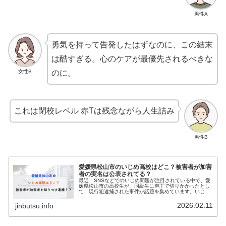
男性A
勇気を持って告発したはずなのに、この結末
は酷すぎる。心のケアが最優先されるべきな
女性B
のに。
これは閉校レベル 赤Tは残念ながら人生詰み
男性B
愛媛県松山市のいじめ高校はどこ？被害者が加害
者の実名は公表されてる？
最近、SNSなどでのいじめ問題が注目されている中で、愛
媛県松山市の高校生が、同級生に包丁で切りかかったとし
て、現行犯逮捕された事件が話題を集めています。いじめ
の被害者が加害者に包丁で首を切りつけたということで、
愛媛県松山市のいじめの高校はど...
2026.02.11
jinbutsu.info