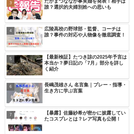
たかまつななが事実婚を発表！相手は
誰？選択的夫婦別姓への思いも
広陵高校の野球部・監督、コーチは
誰？事件の対応や人物像を徹底調査！
【最新検証】たつき諒の2025年予言は
本当か？夢日記の「7月」部分を詳し
く紹介
長嶋茂雄さん 名言集｜プレー・指導・
生き方に学ぶ言葉
【暴露】佐藤紗希が密かに披露してい
たコスプレとは？レア写真も公開！