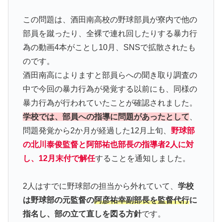
この問題は、酒田南高校の野球部員が寮内で他の
部員を蹴ったり、全裸で連れ回したりする暴力行
為の動画4本がことし10月、SNSで拡散されたも
のです。
酒田南高によりますと部員らへの聞き取り調査の
中で今回の暴力行為が発覚する以前にも、同様の
暴力行為が行われていたことが確認されました。
学校では、部員への指導に問題があったとして
、
問題発覚から2か月が経過した12月上旬、
野球部
の北川泰俊監督と阿部祐也部長の指導者2人に対
し、12月末付で解任
することを通知しました。
2人はすでに野球部の担当から外れていて、
学校
は野球部の元監督の
阿彦祐幸副部長を監督代行
に
指名し、部の立て直しを図る方針
です。