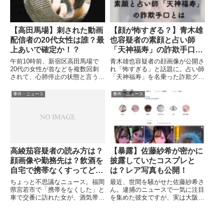
う...
【高田馬場】刺された動画
【顔が怖すぎる？】青木雄
配信者の20代女性は誰？最
也容疑者の素顔と占い師
上あいで確定か！？
「天神福寿」の詐欺手口と
は
午前10時前、新宿区高田馬場で
青木雄也容疑者の顔画像が公開さ
20代の女性が首などを複数回刺
れ「怖すぎる」と話題に。占い師
されて、心肺停止の状態と言うニ
「天神福寿」を名乗った詐欺グル
ュース。更に、その刺された20
ープの手口と実態を詳しく解説し
代女性は、動画配信中だったとい
ます。
事件・ニュース
事件・ニュース
うこと。この動画配信していた女
性は誰？と言う部分で調査をして
いると、一人の女性の名前・実
名...
高綾茄容疑者の読み方は？
【暴露】佐藤紗希が密かに
顔画像や勤務先は？飲酒を
披露していたコスプレと
自宅で携帯なくすってどう
は？レア写真も公開！
いうこと？
ちょっと不思議なニュース。福岡
最近、世間を騒がせた佐藤紗希さ
県宮若市で「携帯をなくした」と
ん。逮捕のニュースで一気に注目
車で交番に訪れた女が、酒気帯び
を集めた彼女ですが、実は大阪の
運転の疑いで現行犯逮捕と言うニ
キャバクラ嬢としても知られてい
ュース。逮捕されたのは、高綾茄
ました。そんな佐藤紗希さんが、